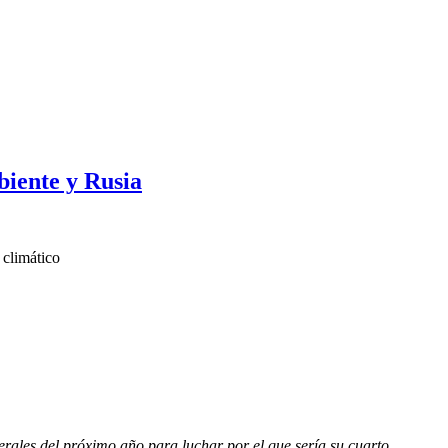
iente y Rusia
 climático
ales del próximo año para luchar por el que sería su cuarto