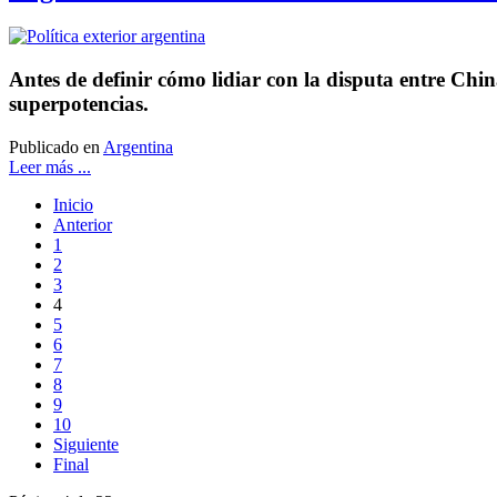
Antes de definir cómo lidiar con la disputa entre China
superpotencias.
Publicado en
Argentina
Leer más ...
Inicio
Anterior
1
2
3
4
5
6
7
8
9
10
Siguiente
Final