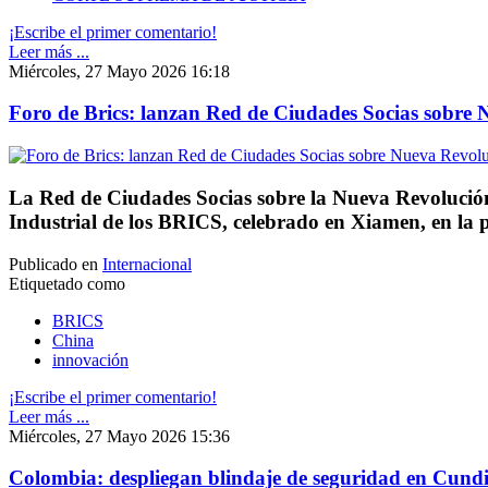
¡Escribe el primer comentario!
Leer más ...
Miércoles, 27 Mayo 2026 16:18
Foro de Brics: lanzan Red de Ciudades Socias sobre 
La Red de Ciudades Socias sobre la Nueva Revolución 
Industrial de los BRICS, celebrado en Xiamen, en la p
Publicado en
Internacional
Etiquetado como
BRICS
China
innovación
¡Escribe el primer comentario!
Leer más ...
Miércoles, 27 Mayo 2026 15:36
Colombia: despliegan blindaje de seguridad en Cundi