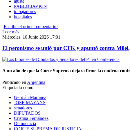
ajuste
PABLO JAVKIN
trabajadores
hospitales
¡Escribe el primer comentario!
Leer más ...
Miércoles, 10 Junio 2026 17:01
El peronismo se unió por CFK y apuntó contra Milei
A un año de que la Corte Suprema dejara firme la condena contra
Publicado en
Argentina
Etiquetado como
Germán Martinez
JOSE MAYANS
senadores
DIPUTADOS
Cristina Fernández
Democracia
CORTE SUPREMA DE JUSTICIA