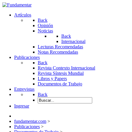
Artículos
Back
Opinión
Noticias
Back
Internacional
Lecturas Recomendadas
Notas Recomendadas
Publicaciones
Back
Revista Contexto Internacional
Revista Síntesis Mundial
Libros y Papers
Documentos de Trabajo
Entrevistas
Back
Ingresar
fundamentar.com
>
Publicaciones
>
Documentos de Trabajo
>