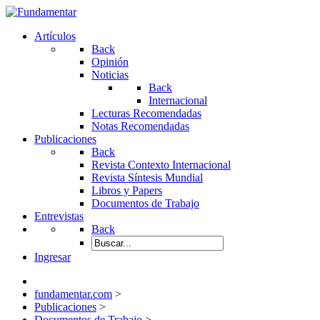
Artículos
Back
Opinión
Noticias
Back
Internacional
Lecturas Recomendadas
Notas Recomendadas
Publicaciones
Back
Revista Contexto Internacional
Revista Síntesis Mundial
Libros y Papers
Documentos de Trabajo
Entrevistas
Back
Ingresar
fundamentar.com
>
Publicaciones
>
Documentos de Trabajo
>