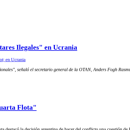
ares Ilegales" en Ucrania
cionales", señaló el secretario general de la OTAN, Anders Fogh Ras
uarta Flota"
ista destacó la decisión argentina de hacer del conflicto una cuestión de