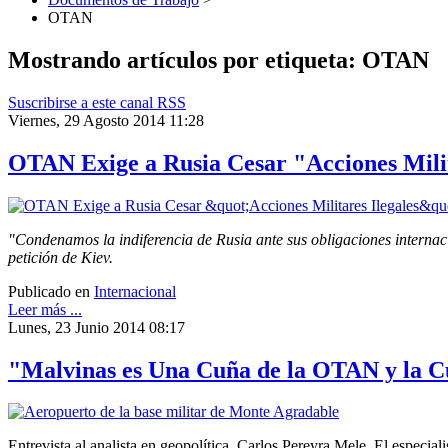
OTAN
Mostrando artículos por etiqueta: OTAN
Suscribirse a este canal RSS
Viernes, 29 Agosto 2014 11:28
OTAN Exige a Rusia Cesar "Acciones Milit
"Condenamos la indiferencia de Rusia ante sus obligaciones interna
petición de Kiev.
Publicado en
Internacional
Leer más ...
Lunes, 23 Junio 2014 08:17
"Malvinas es Una Cuña de la OTAN y la C
Entrevista al analista en geopolítica, Carlos Pereyra Mele. El especial