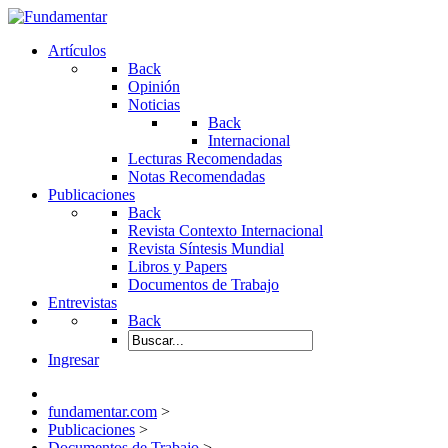
Artículos
Back
Opinión
Noticias
Back
Internacional
Lecturas Recomendadas
Notas Recomendadas
Publicaciones
Back
Revista Contexto Internacional
Revista Síntesis Mundial
Libros y Papers
Documentos de Trabajo
Entrevistas
Back
Ingresar
fundamentar.com
>
Publicaciones
>
Documentos de Trabajo
>