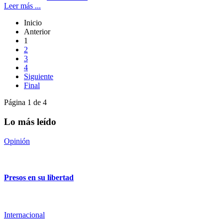
Leer más ...
Inicio
Anterior
1
2
3
4
Siguiente
Final
Página 1 de 4
Lo más leído
Opinión
Presos en su libertad
Internacional