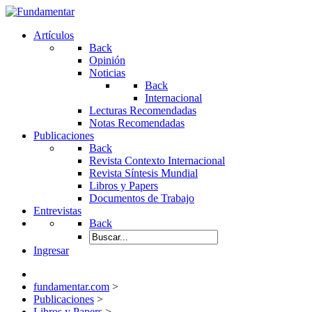
Artículos
Back
Opinión
Noticias
Back
Internacional
Lecturas Recomendadas
Notas Recomendadas
Publicaciones
Back
Revista Contexto Internacional
Revista Síntesis Mundial
Libros y Papers
Documentos de Trabajo
Entrevistas
Back
Ingresar
fundamentar.com
>
Publicaciones
>
Libros y Papers
>