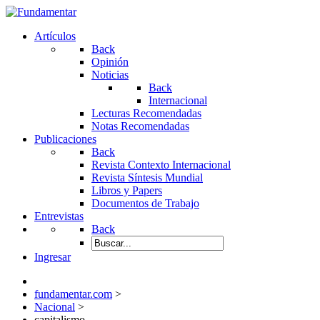
Artículos
Back
Opinión
Noticias
Back
Internacional
Lecturas Recomendadas
Notas Recomendadas
Publicaciones
Back
Revista Contexto Internacional
Revista Síntesis Mundial
Libros y Papers
Documentos de Trabajo
Entrevistas
Back
Ingresar
fundamentar.com
>
Nacional
>
capitalismo