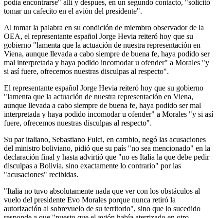
podía encontrarse" allí y después, en un segundo contacto, "solicitó
tomar un cafecito en el avión del presidente".
Al tomar la palabra en su condición de miembro observador de la
OEA, el representante español Jorge Hevia reiteró hoy que su
gobierno "lamenta que la actuación de nuestra representación en
Viena, aunque llevada a cabo siempre de buena fe, haya podido ser
mal interpretada y haya podido incomodar u ofender" a Morales "y
si así fuere, ofrecemos nuestras disculpas al respecto".
El representante español Jorge Hevia reiteró hoy que su gobierno
"lamenta que la actuación de nuestra representación en Viena,
aunque llevada a cabo siempre de buena fe, haya podido ser mal
interpretada y haya podido incomodar u ofender" a Morales "y si así
fuere, ofrecemos nuestras disculpas al respecto".
Su par italiano, Sebastiano Fulci, en cambio, negó las acusaciones
del ministro boliviano, pidió que su país "no sea mencionado" en la
declaración final y hasta advirtió que "no es Italia la que debe pedir
disculpas a Bolivia, sino exactamente lo contrario" por las
"acusaciones" recibidas.
"Italia no tuvo absolutamente nada que ver con los obstáculos al
vuelo del presidente Evo Morales porque nunca retiró la
autorización al sobrevuelo de su territorio", sino que lo sucedido
responde a que "puesto que el avión había aterrizado en otro