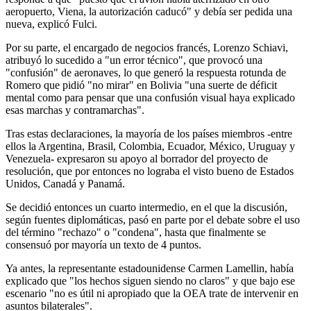
aeropuerto, Viena, la autorización caducó" y debía ser pedida una
nueva, explicó Fulci.
Por su parte, el encargado de negocios francés, Lorenzo Schiavi,
atribuyó lo sucedido a "un error técnico", que provocó una
"confusión" de aeronaves, lo que generó la respuesta rotunda de
Romero que pidió "no mirar" en Bolivia "una suerte de déficit
mental como para pensar que una confusión visual haya explicado
esas marchas y contramarchas".
Tras estas declaraciones, la mayoría de los países miembros -entre
ellos la Argentina, Brasil, Colombia, Ecuador, México, Uruguay y
Venezuela- expresaron su apoyo al borrador del proyecto de
resolución, que por entonces no lograba el visto bueno de Estados
Unidos, Canadá y Panamá.
Se decidió entonces un cuarto intermedio, en el que la discusión,
según fuentes diplomáticas, pasó en parte por el debate sobre el uso
del término "rechazo" o "condena", hasta que finalmente se
consensuó por mayoría un texto de 4 puntos.
Ya antes, la representante estadounidense Carmen Lamellin, había
explicado que "los hechos siguen siendo no claros" y que bajo ese
escenario "no es útil ni apropiado que la OEA trate de intervenir en
asuntos bilaterales".