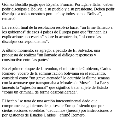
Gómez Bustillo juzgó que España, Francia, Portugal e Italia "deben
pedir disculpas a Bolivia, a su pueblo y a su presidente. Deben pedir
disculpas a todos nosotros porque hoy todos somos Bolivia",
remarcó.
La versión final de la resolución resolvió hacer "un firme llamado a
los gobiernos" de esos 4 países de Europa para que "brinden las
explicaciones necesarias" sobre lo acontecido, "así como las
disculpas correspondientes".
A último momento, se agregó, a pedido de El Salvador, una
propuesta de realizar "un llamado al diálogo respetuoso y
constructivo entre las partes".
En el primer bloque de la reunión, el ministro de Gobierno, Carlos
Romero, vocero de la administración boliviana en el encuentro,
consideró como "un grave atentado" lo ocurrido la última semana
con la aeronave que transportaba a Morales de Moscú a La Paz y
lamentó la "agresión moral" que significó tratar al jefe de Estado
"como un criminal, de forma desconsiderada".
El hecho "se trata de una acción intercontinental dado que
compromete a gobiernos de países de Europa" siendo que por
ciertas acciones sucedidas "deducimos (fueron) por instrucciones o
por gestiones de Estados Unidos", afirmó Romero.