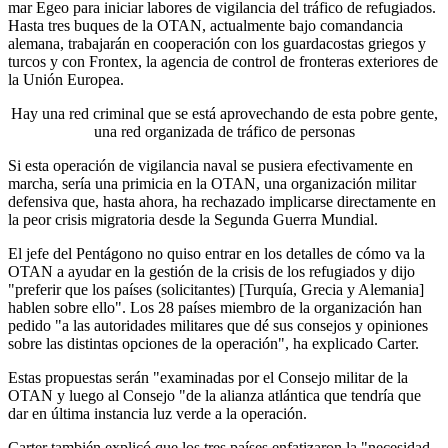
mar Egeo para iniciar labores de vigilancia del tráfico de refugiados.
Hasta tres buques de la OTAN, actualmente bajo comandancia
alemana, trabajarán en cooperación con los guardacostas griegos y
turcos y con Frontex, la agencia de control de fronteras exteriores de
la Unión Europea.
Hay una red criminal que se está aprovechando de esta pobre gente,
una red organizada de tráfico de personas
Si esta operación de vigilancia naval se pusiera efectivamente en
marcha, sería una primicia en la OTAN, una organización militar
defensiva que, hasta ahora, ha rechazado implicarse directamente en
la peor crisis migratoria desde la Segunda Guerra Mundial.
El jefe del Pentágono no quiso entrar en los detalles de cómo va la
OTAN a ayudar en la gestión de la crisis de los refugiados y dijo
"preferir que los países (solicitantes) [Turquía, Grecia y Alemania]
hablen sobre ello". Los 28 países miembro de la organización han
pedido "a las autoridades militares que dé sus consejos y opiniones
sobre las distintas opciones de la operación", ha explicado Carter.
Estas propuestas serán "examinadas por el Consejo militar de la
OTAN y luego al Consejo "de la alianza atlántica que tendría que
dar en última instancia luz verde a la operación.
Carter también explicó que los tres países enfatizaron la "necesidad