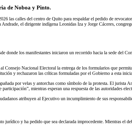
ria de Noboa y Pinto.
026 las calles del centro de Quito para respaldar el pedido de revocato
on Andrade, el dirigente indígena Leonidas Iza y Jorge Cáceres, congr
sde donde los manifestantes iniciaron un recorrido hacia la sede del C
 al Consejo Nacional Electoral la entrega de los formularios que permit
ción y rechazaron las críticas formuladas por el Gobierno a esta inicia
ñada por velas y antorchas como símbolo de la protesta. El jurista And
e participación”, mientras esperan una respuesta de las autoridades elect
ciudadanos atribuyen al Ejecutivo un incumplimiento de sus responsabili
nto jurídico y ha pedido que sea declarada improcedente. Mientras el de