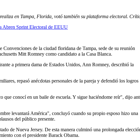
ealiza en Tampa, Florida, votó también su plataforma electoral. Críti
 Abren Sprint Electoral de EEUU
e Convenciones de la ciudad floridana de Tampa, sede de su reunión
sachusetts Mitt Romney como candidato a la Casa Blanca.
spirante a primera dama de Estados Unidos, Ann Romney, describió la
miliares, repasó anécdotas personales de la pareja y defendió los logros
o que conocí en un baile de escuela. Y sigue haciéndome reír", dijo ant
ombre levantará América", concluyó cuando su propio esposo hizo una
plausos del público presente.
estado de Nueva Jersey. De esta manera culminó una prolongada elecció
tamiento con el presidente Barack Obama.