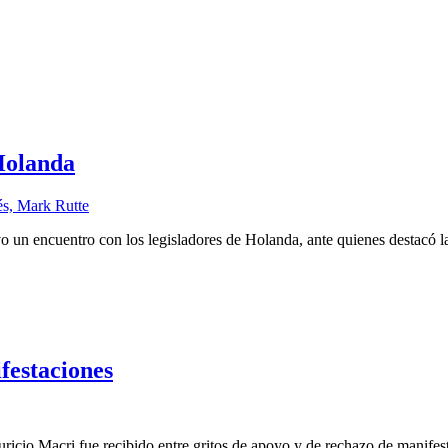
Holanda
n encuentro con los legisladores de Holanda, ante quienes destacó la r
festaciones
Mauricio Macri fue recibido entre gritos de apoyo y de rechazo de manife