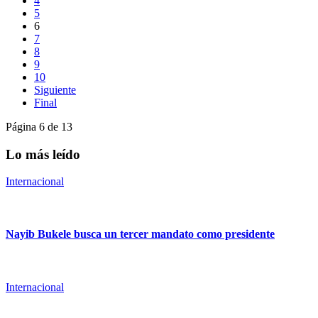
4
5
6
7
8
9
10
Siguiente
Final
Página 6 de 13
Lo más leído
Internacional
Nayib Bukele busca un tercer mandato como presidente
Internacional