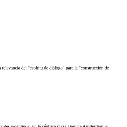
elevancia del "espíritu de diálogo" para la "construcción de
stantes argentinos. En la céntrica plaza Dam de Amsterdam, el