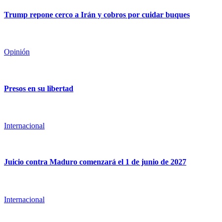
Trump repone cerco a Irán y cobros por cuidar buques
Opinión
Presos en su libertad
Internacional
Juicio contra Maduro comenzará el 1 de junio de 2027
Internacional