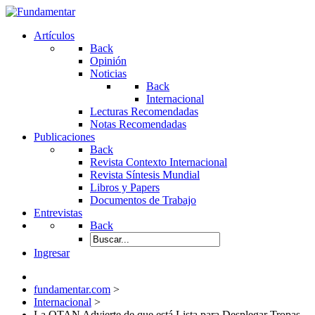
Artículos
Back
Opinión
Noticias
Back
Internacional
Lecturas Recomendadas
Notas Recomendadas
Publicaciones
Back
Revista Contexto Internacional
Revista Síntesis Mundial
Libros y Papers
Documentos de Trabajo
Entrevistas
Back
Ingresar
fundamentar.com
>
Internacional
>
La OTAN Advierte de que está Lista para Desplegar Tropas