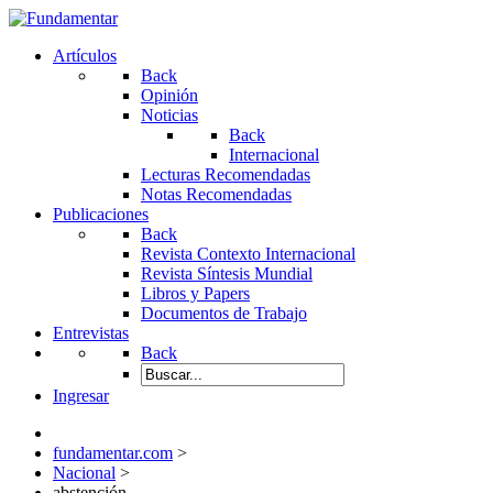
Artículos
Back
Opinión
Noticias
Back
Internacional
Lecturas Recomendadas
Notas Recomendadas
Publicaciones
Back
Revista Contexto Internacional
Revista Síntesis Mundial
Libros y Papers
Documentos de Trabajo
Entrevistas
Back
Ingresar
fundamentar.com
>
Nacional
>
abstención