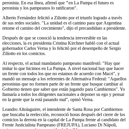
peronista. En esa línea, afirmó que
"
en La Pampa el futuro es
peronista y los pampeanos lo ratificaron".
Alberto Fernández felicitó a Ziliotto por el triunfo logrado a través
de sus redes sociales. "La unidad es el camino para que Argentina
retome el camino del crecimiento", dijo el precandidato a presidente.
Después de que se conoció la tendencia irreversible en las
elecciones, la ex presidenta Cristina Kirchner habló con el actual
gobernador Carlos Verna y lo felicitó por el desempeño de Sergio
Ziliotto en los comicios.
Al respecto, el actual mandatario pampeano manifestó: "Hay que
imitar lo que hicimos en La Pampa. A nivel nacional hay que hacer
un frente con todos los que no estamos de acuerdo con Macri", y
mandó un mensaje a los referentes de Alternativa Federal: "Aquellos
peronistas que no formen parte de un frente que busque cambiar al
Gobierno tienen que saber que están jugando para Cambiemos". Yo
llamaría a todos los dirigentes nacionales a deponer su ego y pensar
en la gente que la está pasando mal", opinó Verna.
Leandro Altolaguirre, el intendente de Santa Rosa por Cambiemos
que buscaba la reelección, reconoció horas después del cierre de los
comicios la derrota en la capital de La Pampa frente al candidato del
Frente Justicialista Pampeano (FREJUPA), Luciano Di Nápoli,