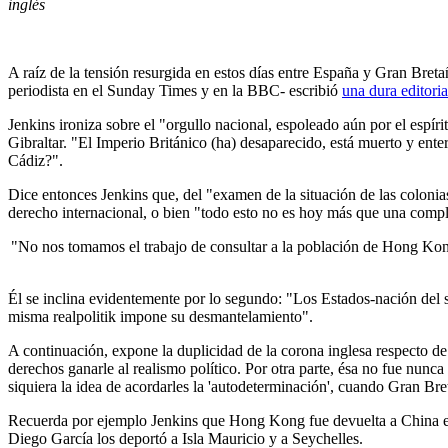
inglés
A raíz de la tensión resurgida en estos días entre España y Gran Bret
periodista en el Sunday Times y en la BBC- escribió
una dura editoria
Jenkins ironiza sobre el "orgullo nacional, espoleado aún por el espíri
Gibraltar. "El Imperio Británico (ha) desaparecido, está muerto y ent
Cádiz?".
Dice entonces Jenkins que, del "examen de la situación de las colonias
derecho internacional, o bien "todo esto no es hoy más que una compl
"No nos tomamos el trabajo de consultar a la población de Hong Kong 
Él se inclina evidentemente por lo segundo: "Los Estados-nación del 
misma realpolitik impone su desmantelamiento".
A continuación, expone la duplicidad de la corona inglesa respecto de 
derechos ganarle al realismo político. Por otra parte, ésa no fue nun
siquiera la idea de acordarles la 'autodeterminación', cuando Gran Bret
Recuerda por ejemplo Jenkins que Hong Kong fue devuelta a China en
Diego García los deportó a Isla Mauricio y a Seychelles.