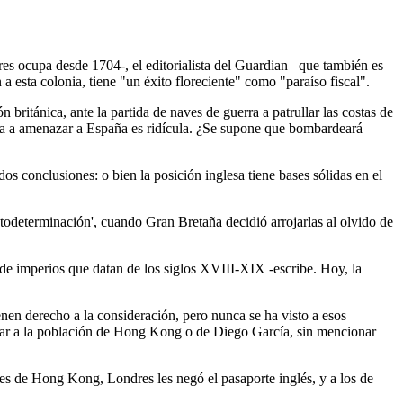
res ocupa desde 1704-, el editorialista del Guardian –que también es
sta colonia, tiene "un éxito floreciente" como "paraíso fiscal".
 británica, ante la partida de naves de guerra a patrullar las costas de
nada a amenazar a España es ridícula. ¿Se supone que bombardeará
os conclusiones: o bien la posición inglesa tiene bases sólidas en el
todeterminación', cuando Gran Bretaña decidió arrojarlas al olvido de
de imperios que datan de los siglos XVIII-XIX -escribe. Hoy, la
enen derecho a la consideración, pero nunca se ha visto a esos
ultar a la población de Hong Kong o de Diego García, sin mencionar
s de Hong Kong, Londres les negó el pasaporte inglés, y a los de