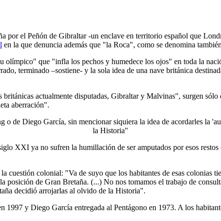
aña por el Peñón de Gibraltar -un enclave en territorio español que Lond
l
en la que denuncia además que "la Roca", como se denomina también a e
tu olímpico" que "infla los pechos y humedece los ojos" en toda la nación
errado, terminado –sostiene- y la sola idea de una nave británica desti
 británicas actualmente disputadas, Gibraltar y Malvinas", surgen sólo d
eta aberración".
o de Diego García, sin mencionar siquiera la idea de acordarles la 'au
la Historia"
siglo XXI ya no sufren la humillación de ser amputados por esos restos 
la cuestión colonial: "Va de suyo que los habitantes de esas colonias ti
ca la posición de Gran Bretaña. (...) No nos tomamos el trabajo de cons
aña decidió arrojarlas al olvido de la Historia".
 1997 y Diego García entregada al Pentágono en 1973. A los habitante