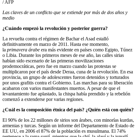
/ AFP
Las claves de un conflicto que se extiende por más de dos años y
medio
¿Cuándo empezó la revolución y posterior guerra?
La revuelta contra el régimen de Bachar el Asad estalló
definitivamente en marzo de 2011. Hasta ese momento,
la
primavera árabe
era más evidente en países como Egipto, Túnez
o Libia. Durante los primeros meses de ese año, las calles sirias
habían sido escenario de las primeras movilizaciones
prodemocráticas, pero fue en marzo cuando las protestas se
multiplicaron por el país desde Deraa, cuna de la revolución. En esa
provincia, un grupo de adolescentes fueron detenidos y torturados
por unos grafitis contra el Gobierno. Las marchas para su liberación
acabaron con varios manifestantes muertos. A pesar de que el
levantamiento fue aplastado, la chispa había prendido y la rebelión
comenzó a extenderse por varias regiones.
¿Cuál es la composición étnica del país? ¿Quién está con quién?
El 90% de los 22 millones de sirios son árabes, con minorías kurdas,
armenias y turcas. Según un informe del Departamento de Estado de
EE UU, en 2006 el 87% de la población es musulmana. El 74%
pertenece a la rama sunií, mientras que la chií, la alauí y la ismailí,