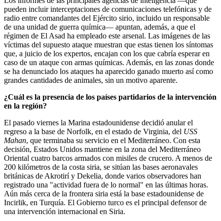
Los informes de las principales agencias de inteligencia —que
pueden incluir interceptaciones de comunicaciones telefónicas y de
radio entre comandantes del Ejército sirio, incluido un responsable
de una unidad de guerra química— apuntan, además, a que el
régimen de El Asad ha empleado este arsenal. Las imágenes de las
víctimas del supuesto ataque muestran que estas tienen los síntomas
que, a juicio de los expertos, encajan con los que cabría esperar en
caso de un ataque con armas químicas. Además, en las zonas donde
se ha denunciado los ataques ha aparecido ganado muerto así como
grandes cantidades de animales, sin un motivo aparente.
¿Cuál es la presencia de los países partidarios de la intervención
en la región?
El pasado viernes la Marina estadounidense decidió anular el
regreso a la base de Norfolk, en el estado de Virginia, del
USS
Mahan
, que terminaba su servicio en el Mediterráneo. Con esta
decisión, Estados Unidos mantiene en la zona del Mediterráneo
Oriental cuatro barcos armados con misiles de crucero. A menos de
200 kilómetros de la costa siria, se sitúan las bases aeronavales
británicas de Akrotirí y Dekelia, donde varios observadores han
registrado una "actividad fuera de lo normal" en las últimas horas.
Aún más cerca de la frontera siria está la base estadounidense de
Incirlik, en Turquía. El Gobierno turco es el principal defensor de
una intervención internacional en Siria.