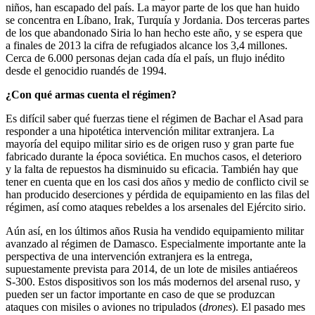
niños, han escapado del país. La mayor parte de los que han huido
se concentra en Líbano, Irak, Turquía y Jordania. Dos terceras partes
de los que abandonado Siria lo han hecho este año, y se espera que
a finales de 2013 la cifra de refugiados alcance los 3,4 millones.
Cerca de 6.000 personas dejan cada día el país, un flujo inédito
desde el genocidio ruandés de 1994.
¿Con qué armas cuenta el régimen?
Es difícil saber qué fuerzas tiene el régimen de Bachar el Asad para
responder a una hipotética intervención militar extranjera. La
mayoría del equipo militar sirio es de origen ruso y gran parte fue
fabricado durante la época soviética. En muchos casos, el deterioro
y la falta de repuestos ha disminuido su eficacia. También hay que
tener en cuenta que en los casi dos años y medio de conflicto civil se
han producido deserciones y pérdida de equipamiento en las filas del
régimen, así como ataques rebeldes a los arsenales del Ejército sirio.
Aún así, en los últimos años Rusia ha vendido equipamiento militar
avanzado al régimen de Damasco. Especialmente importante ante la
perspectiva de una intervención extranjera es la entrega,
supuestamente prevista para 2014, de un lote de misiles antiaéreos
S-300. Estos dispositivos son los más modernos del arsenal ruso, y
pueden ser un factor importante en caso de que se produzcan
ataques con misiles o aviones no tripulados (
drones
). El pasado mes