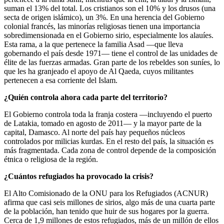
suman el 13% del total. Los cristianos son el 10% y los drusos (una
secta de origen islámico), un 3%. En una herencia del Gobierno
colonial francés, las minorías religiosas tienen una importancia
sobredimensionada en el Gobierno sirio, especialmente los alauíes.
Esta rama, a la que pertenece la familia Asad —que lleva
gobernando el país desde 1971— tiene el control de las unidades de
élite de las fuerzas armadas. Gran parte de los rebeldes son suníes, lo
que les ha granjeado el apoyo de Al Qaeda, cuyos militantes
pertenecen a esa corriente del Islam.
¿Quién controla ahora cada parte del territorio?
El Gobierno controla toda la franja costera —incluyendo el puerto
de Latakia, tomado en agosto de 2011— y la mayor parte de la
capital, Damasco. Al norte del país hay pequeños núcleos
controlados por milicias kurdas. En el resto del país, la situación es
más fragmentada. Cada zona de control depende de la composición
étnica o religiosa de la región.
¿Cuántos refugiados ha provocado la crisis?
El Alto Comisionado de la ONU para los Refugiados (ACNUR)
afirma que casi seis millones de sirios, algo más de una cuarta parte
de la población, han tenido que huir de sus hogares por la guerra.
Cerca de 1,9 millones de estos refugiados, más de un millón de ellos