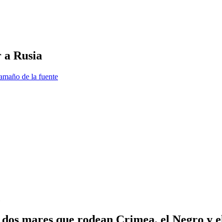
 a Rusia
amaño de la fuente
s dos mares que rodean Crimea, el Negro y e