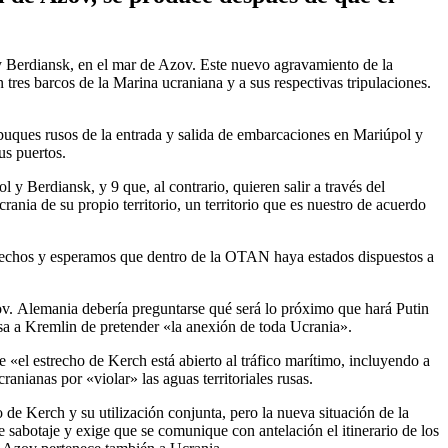
 y Berdiansk, en el mar de Azov. Este nuevo agravamiento de la
res barcos de la Marina ucraniana y a sus respectivas tripulaciones.
buques rusos de la entrada y salida de embarcaciones en Mariúpol y
us puertos.
 Berdiansk, y 9 que, al contrario, quieren salir a través del
nia de su propio territorio, un territorio que es nuestro de acuerdo
trechos y esperamos que dentro de la OTAN haya estados dispuestos a
zov. Alemania debería preguntarse qué será lo próximo que hará Putin
sa a Kremlin de pretender «la anexión de toda Ucrania».
«el estrecho de Kerch está abierto al tráfico marítimo, incluyendo a
ranianas por «violar» las aguas territoriales rusas.
de Kerch y su utilización conjunta, pero la nueva situación de la
e sabotaje y exige que se comunique con antelación el itinerario de los