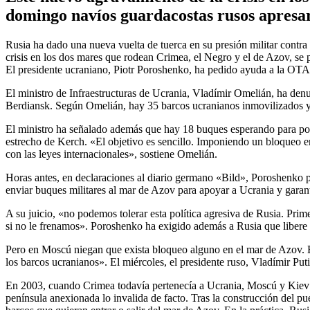
domingo navíos guardacostas rusos apresar
Rusia ha dado una nueva vuelta de tuerca en su presión militar contr
crisis en los dos mares que rodean Crimea, el Negro y el de Azov, se 
El presidente ucraniano, Piotr Poroshenko, ha pedido ayuda a la OTA
El ministro de Infraestructuras de Ucrania, Vladímir Omelián, ha den
Berdiansk. Según Omelián, hay 35 barcos ucranianos inmovilizados y s
El ministro ha señalado además que hay 18 buques esperando para poder
estrecho de Kerch. «El objetivo es sencillo. Imponiendo un bloqueo en
con las leyes internacionales», sostiene Omelián.
Horas antes, en declaraciones al diario germano «Bild», Poroshenko 
enviar buques militares al mar de Azov para apoyar a Ucrania y garanti
A su juicio, «no podemos tolerar esta política agresiva de Rusia. Pri
si no le frenamos». Poroshenko ha exigido además a Rusia que libere
Pero en Moscú niegan que exista bloqueo alguno en el mar de Azov. El 
los barcos ucranianos». El miércoles, el presidente ruso, Vladímir Puti
En 2003, cuando Crimea todavía pertenecía a Ucrania, Moscú y Kiev fir
península anexionada lo invalida de facto. Tras la construcción del pu