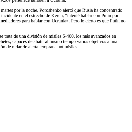
de Azov pertenece también a Ucrania.
l martes por la noche, Poroshenko alertó que Rusia ha concentrado
l incidente en el estrecho de Kerch, "intenté hablar con Putin por
 mediadores para hablar con Ucrania». Pero lo cierto es que Putin no
 se trata de una división de misiles S-400, los más avanzados en
ohetes, capaces de abatir al mismo tiempo varios objetivos a una
ón de radar de alerta temprana antimisiles.