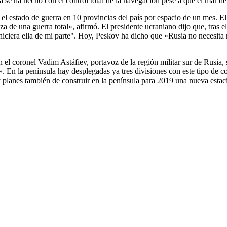
ia se ha hecho con el control total de la navegación pese a que el mar 
 el estado de guerra en 10 provincias del país por espacio de un mes. E
za de una guerra total», afirmó. El presidente ucraniano dijo que, tras e
o hiciera ella de mi parte". Hoy, Peskov ha dicho que «Rusia no necesita
 el coronel Vadim Astáfiev, portavoz de la región militar sur de Rusia,
. En la península hay desplegadas ya tres divisiones con este tipo de c
 planes también de construir en la península para 2019 una nueva estaci