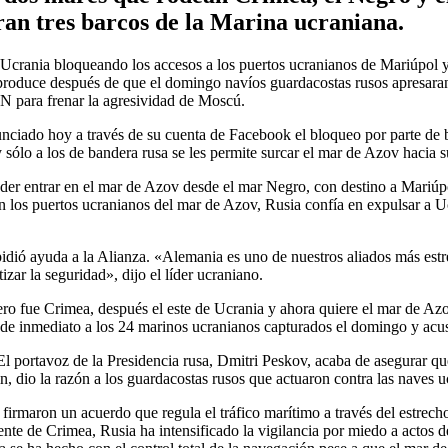
an tres barcos de la Marina ucraniana.
a Ucrania bloqueando los accesos a los puertos ucranianos de Mariúpol
produce después de que el domingo navíos guardacostas rusos apresaran t
N para frenar la agresividad de Moscú.
unciado hoy a través de su cuenta de Facebook el bloqueo por parte de 
ólo a los de bandera rusa se les permite surcar el mar de Azov hacia s
 entrar en el mar de Azov desde el mar Negro, con destino a Mariúpol y
 los puertos ucranianos del mar de Azov, Rusia confía en expulsar a Ucra
pidió ayuda a la Alianza. «Alemania es uno de nuestros aliados más es
zar la seguridad», dijo el líder ucraniano.
mero fue Crimea, después el este de Ucrania y ahora quiere el mar de A
 de inmediato a los 24 marinos ucranianos capturados el domingo y acu
portavoz de la Presidencia rusa, Dmitri Peskov, acaba de asegurar que 
n, dio la razón a los guardacostas rusos que actuaron contra las naves uc
maron un acuerdo que regula el tráfico marítimo a través del estrecho 
ente de Crimea, Rusia ha intensificado la vigilancia por miedo a actos d