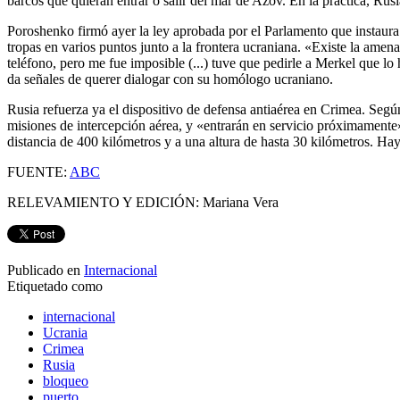
barcos que quieran entrar o salir del mar de Azov. En la práctica, Rus
Poroshenko firmó ayer la ley aprobada por el Parlamento que instaura
tropas en varios puntos junto a la frontera ucraniana. «Existe la amena
teléfono, pero me fue imposible (...) tuve que pedirle a Merkel que l
da señales de querer dialogar con su homólogo ucraniano.
Rusia refuerza ya el dispositivo de defensa antiaérea en Crimea. Según
misiones de intercepción aérea, y «entrarán en servicio próximamente»
distancia de 400 kilómetros y a una altura de hasta 30 kilómetros. Hay
FUENTE:
ABC
RELEVAMIENTO Y EDICIÓN: Mariana Vera
Publicado en
Internacional
Etiquetado como
internacional
Ucrania
Crimea
Rusia
bloqueo
puerto