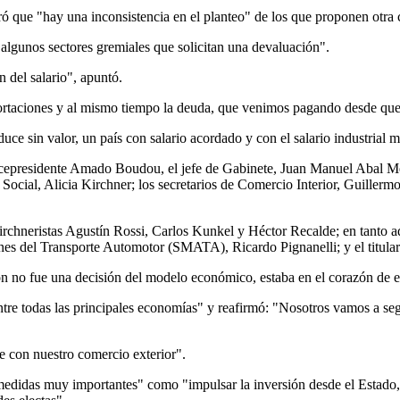
ró que "hay una inconsistencia en el planteo" de los que proponen otra c
algunos sectores gremiales que solicitan una devaluación".
 del salario", apuntó.
mportaciones y al mismo tiempo la deuda, que venimos pagando desde que 
ce sin valor, un país con salario acordado y con el salario industrial 
icepresidente Amado Boudou, el jefe de Gabinete, Juan Manuel Abal Medi
ocial, Alicia Kirchner; los secretarios de Comercio Interior, Guillermo
rchneristas Agustín Rossi, Carlos Kunkel y Héctor Recalde; en tanto a
s del Transporte Automotor (SMATA), Ricardo Pignanelli; y el titular
ión no fue una decisión del modelo económico, estaba en el corazón de e
re todas las principales economías" y reafirmó: "Nosotros vamos a segui
e con nuestro comercio exterior".
edidas muy importantes" como "impulsar la inversión desde el Estado,