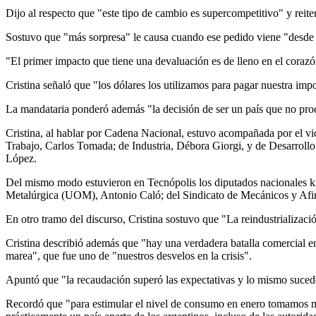
Dijo al respecto que "este tipo de cambio es supercompetitivo" y reite
Sostuvo que "más sorpresa" le causa cuando ese pedido viene "desde 
"El primer impacto que tiene una devaluación es de lleno en el corazón
Cristina señaló que "los dólares los utilizamos para pagar nuestra i
La mandataria ponderó además "la decisión de ser un país que no produ
Cristina, al hablar por Cadena Nacional, estuvo acompañada por el v
Trabajo, Carlos Tomada; de Industria, Débora Giorgi, y de Desarrollo S
López.
Del mismo modo estuvieron en Tecnópolis los diputados nacionales ki
Metalúrgica (UOM), Antonio Caló; del Sindicato de Mecánicos y Afine
En otro tramo del discurso, Cristina sostuvo que "La reindustrializac
Cristina describió además que "hay una verdadera batalla comercial ent
marea", que fue uno de "nuestros desvelos en la crisis".
Apuntó que "la recaudación superó las expectativas y lo mismo suced
Recordó que "para estimular el nivel de consumo en enero tomamos m