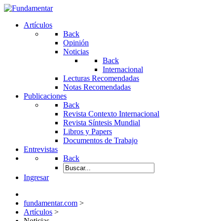
Artículos
Back
Opinión
Noticias
Back
Internacional
Lecturas Recomendadas
Notas Recomendadas
Publicaciones
Back
Revista Contexto Internacional
Revista Síntesis Mundial
Libros y Papers
Documentos de Trabajo
Entrevistas
Back
Ingresar
fundamentar.com
>
Artículos
>
Noticias