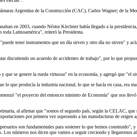
des electas".
as Cámaras Argentina de la Construcción (CAC), Carlos Wagner; de la 
ganaban en 2003, cuando Néstor Kirchner había llegado a la presidencia, 
n toda Latinoamérica", reiteró la Presidenta.
"puede tener instrumentos que un día sirven y otro día no sirven" y acl
star discutiendo un acuerdo de accidentes de trabajo", por lo que prop
y que se genere la rueda virtuosa" en la economía, y agregó que "el si
e lo que producía la industria nacional, lo que se hacía en casa, era ma
omenzó "el proyecto del entonces ministro de Economía" que nos llevó a 
 primaria, al afirmar que "somos el segundo país, según la CELAC, que n
 exportaciones por primera vez superando a las manufacturas de origen 
mpresarios son fundamentales para sostener lo que hemos construido", 
. Los números nos dicen que vamos a seguir creciendo y llegaremos al