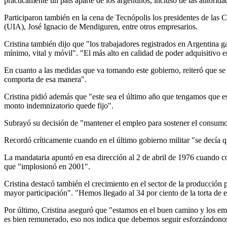
prácticamente un país aparte de los argentinos, incluso de las autorida
Participaron también en la cena de Tecnópolis los presidentes de l
(UIA), José Ignacio de Mendiguren, entre otros empresarios.
Cristina también dijo que "los trabajadores registrados en Argentina 
mínimo, vital y móvil". "El más alto en calidad de poder adquisitivo e
En cuanto a las medidas que va tomando este gobierno, reiteró que se 
comporta de esa manera".
Cristina pidió además que "este sea el último año que tengamos que e
monto indemnizatorio quede fijo".
Subrayó su decisión de "mantener el empleo para sostener el consumo 
Recordó críticamente cuando en el último gobierno militar "se decía qu
La mandataria apuntó en esa dirección al 2 de abril de 1976 cuando c
que "implosionó en 2001".
Cristina destacó también el crecimiento en el sector de la producción
mayor participación". "Hemos llegado al 34 por ciento de la torta de
Por último, Cristina aseguró que "estamos en el buen camino y los e
es bien remunerado, eso nos indica que debemos seguir esforzándonos