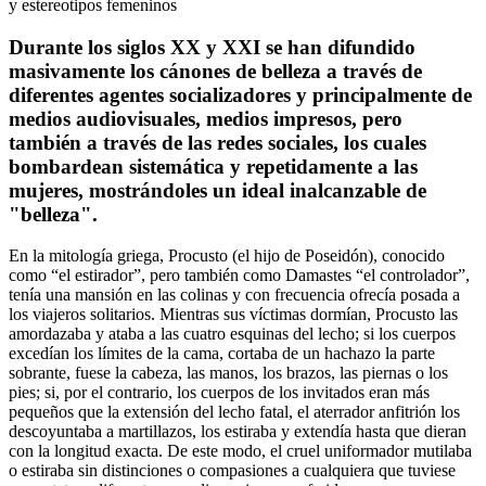
y estereotipos femeninos
Durante los siglos XX y XXI se han difundido
masivamente los cánones de belleza a través de
diferentes agentes socializadores y principalmente de
medios audiovisuales, medios impresos, pero
también a través de las redes sociales, los cuales
bombardean sistemática y repetidamente a las
mujeres, mostrándoles un ideal inalcanzable de
"belleza".
En la mitología griega, Procusto (el hijo de Poseidón), conocido
como “el estirador”, pero también como Damastes “el controlador”,
tenía una mansión en las colinas y con frecuencia ofrecía posada a
los viajeros solitarios. Mientras sus víctimas dormían, Procusto las
amordazaba y ataba a las cuatro esquinas del lecho; si los cuerpos
excedían los límites de la cama, cortaba de un hachazo la parte
sobrante, fuese la cabeza, las manos, los brazos, las piernas o los
pies; si, por el contrario, los cuerpos de los invitados eran más
pequeños que la extensión del lecho fatal, el aterrador anfitrión los
descoyuntaba a martillazos, los estiraba y extendía hasta que dieran
con la longitud exacta. De este modo, el cruel uniformador mutilaba
o estiraba sin distinciones o compasiones a cualquiera que tuviese