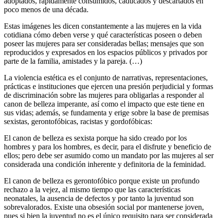
adoptados, rápidamente consumidos, caducados y descartados en
poco menos de una década.
Estas imágenes les dicen constantemente a las mujeres en la vida
cotidiana cómo deben verse y qué características poseen o deben
poseer las mujeres para ser consideradas bellas; mensajes que son
reproducidos y expresados en los espacios públicos y privados por
parte de la familia, amistades y la pareja. (…)
La violencia estética es el conjunto de narrativas, representaciones,
prácticas e instituciones que ejercen una presión perjudicial y formas
de discriminación sobre las mujeres para obligarlas a responder al
canon de belleza imperante, así como el impacto que este tiene en
sus vidas; además, se fundamenta y erige sobre la base de premisas
sexistas, gerontofóbicas, racistas y gordofóbicas:
El canon de belleza es sexista porque ha sido creado por los
hombres y para los hombres, es decir, para el disfrute y beneficio de
ellos; pero debe ser asumido como un mandato por las mujeres al ser
considerada una condición inherente y definitoria de la feminidad.
El canon de belleza es gerontofóbico porque existe un profundo
rechazo a la vejez, al mismo tiempo que las características
neonatales, la ausencia de defectos y por tanto la juventud son
sobrevalorados. Existe una obsesión social por mantenerse joven,
pues si bien la juventud no es el único requisito para ser considerada