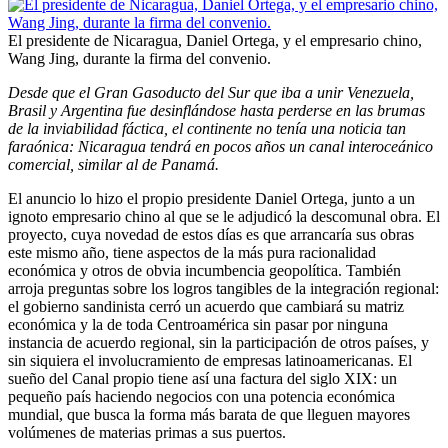
El presidente de Nicaragua, Daniel Ortega, y el empresario chino,
Wang Jing, durante la firma del convenio.
Desde que el Gran Gasoducto del Sur que iba a unir Venezuela,
Brasil y Argentina fue desinflándose hasta perderse en las brumas
de la inviabilidad fáctica, el continente no tenía una noticia tan
faraónica: Nicaragua tendrá en pocos años un canal interoceánico
comercial, similar al de Panamá.
El anuncio lo hizo el propio presidente Daniel Ortega, junto a un
ignoto empresario chino al que se le adjudicó la descomunal obra. El
proyecto, cuya novedad de estos días es que arrancaría sus obras
este mismo año, tiene aspectos de la más pura racionalidad
económica y otros de obvia incumbencia geopolítica. También
arroja preguntas sobre los logros tangibles de la integración regional:
el gobierno sandinista cerró un acuerdo que cambiará su matriz
económica y la de toda Centroamérica sin pasar por ninguna
instancia de acuerdo regional, sin la participación de otros países, y
sin siquiera el involucramiento de empresas latinoamericanas. El
sueño del Canal propio tiene así una factura del siglo XIX: un
pequeño país haciendo negocios con una potencia económica
mundial, que busca la forma más barata de que lleguen mayores
volúmenes de materias primas a sus puertos.