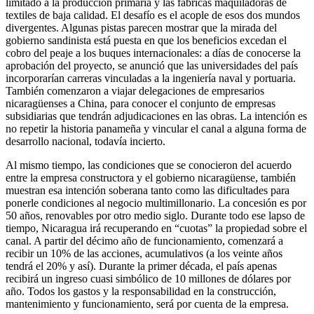
limitado a la producción primaria y las fábricas maquiladoras de
textiles de baja calidad. El desafío es el acople de esos dos mundos
divergentes. Algunas pistas parecen mostrar que la mirada del
gobierno sandinista está puesta en que los beneficios excedan el
cobro del peaje a los buques internacionales: a días de conocerse la
aprobación del proyecto, se anunció que las universidades del país
incorporarían carreras vinculadas a la ingeniería naval y portuaria.
También comenzaron a viajar delegaciones de empresarios
nicaragüenses a China, para conocer el conjunto de empresas
subsidiarias que tendrán adjudicaciones en las obras. La intención es
no repetir la historia panameña y vincular el canal a alguna forma de
desarrollo nacional, todavía incierto.
Al mismo tiempo, las condiciones que se conocieron del acuerdo
entre la empresa constructora y el gobierno nicaragüense, también
muestran esa intención soberana tanto como las dificultades para
ponerle condiciones al negocio multimillonario. La concesión es por
50 años, renovables por otro medio siglo. Durante todo ese lapso de
tiempo, Nicaragua irá recuperando en “cuotas” la propiedad sobre el
canal. A partir del décimo año de funcionamiento, comenzará a
recibir un 10% de las acciones, acumulativos (a los veinte años
tendrá el 20% y así). Durante la primer década, el país apenas
recibirá un ingreso cuasi simbólico de 10 millones de dólares por
año. Todos los gastos y la responsabilidad en la construcción,
mantenimiento y funcionamiento, será por cuenta de la empresa.