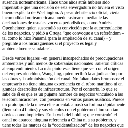
ausencia norteamericana. Hace unos años atrás hubiera sido
impensable que una decisión de esta envergadura no tuviera el visto
bueno explícito de Washington. A pesar del silencio oficial, cierta
incomodidad norteamericana puede rastrearse mediante las
declaraciones de usuales voceros periodísticos, como Andrés
Openheimer, quien suspendió su convicción por la autorregulación
de los negocios, y pidió a Ortega “que convoque a un referéndum –
tal como lo hizo Panamá (para la ampliación de su canal) – y
pregunte a los nicaragüenses si el proyecto es legal y
ambientalmente saludable".
Desde varios lugares –en general insospechados de preocupaciones
ambientales y aún menos de soberanías nacionales- salieron críticas
al emprendimiento. La más pintoresca tiene que ver con el origen
del empresario chino, Wang Jing, quien recibió la adjudicación por
las obras y la administración del canal. No faltan datos brumosos: el
empresario no tiene ninguna experiencia en el rubro marítimo ni en
grandes desarrollos de infraestructura. Por el contrario, lo que se
sabe de él es que es un pujante hombre de negocios vinculado a las
telecomunicaciones, con presencia en varios países asiáticos. Parece
un prototipo de la nueva elite oriental: amasó su fortuna rápidamente
(tiene sólo 41 años) y sus vínculos con el gobierno chino son tan
obvios como implícitos. En la web del holding que construirá el
canal no aparece ninguna referencia a China ni a su gobierno, y
tiene todas las marcas de la “occidentalización” de los negocios que