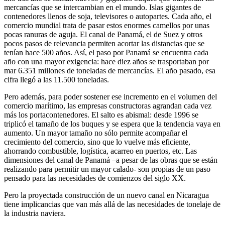
mercancías que se intercambian en el mundo. Islas gigantes de
contenedores llenos de soja, televisores o autopartes. Cada año, el
comercio mundial trata de pasar estos enormes camellos por unas
pocas ranuras de aguja. El canal de Panamá, el de Suez y otros
pocos pasos de relevancia permiten acortar las distancias que se
tenían hace 500 años. Así, el paso por Panamá se encuentra cada
año con una mayor exigencia: hace diez años se trasportaban por
mar 6.351 millones de toneladas de mercancías. El año pasado, esa
cifra llegó a las 11.500 toneladas.
Pero además, para poder sostener ese incremento en el volumen del
comercio marítimo, las empresas constructoras agrandan cada vez
más los portacontenedores. El salto es abismal: desde 1996 se
triplicó el tamaño de los buques y se espera que la tendencia vaya en
aumento. Un mayor tamaño no sólo permite acompañar el
crecimiento del comercio, sino que lo vuelve más eficiente,
ahorrando combustible, logística, acarreo en puertos, etc. Las
dimensiones del canal de Panamá –a pesar de las obras que se están
realizando para permitir un mayor calado- son propias de un paso
pensado para las necesidades de comienzos del siglo XX.
Pero la proyectada construcción de un nuevo canal en Nicaragua
tiene implicancias que van más allá de las necesidades de tonelaje de
la industria naviera.