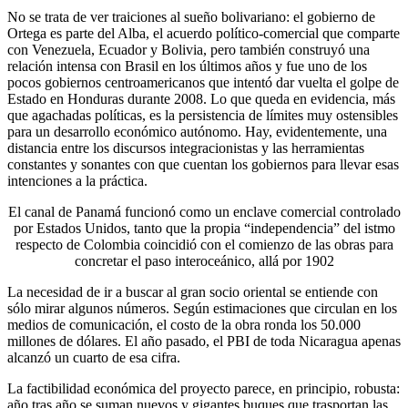
No se trata de ver traiciones al sueño bolivariano: el gobierno de
Ortega es parte del Alba, el acuerdo político-comercial que comparte
con Venezuela, Ecuador y Bolivia, pero también construyó una
relación intensa con Brasil en los últimos años y fue uno de los
pocos gobiernos centroamericanos que intentó dar vuelta el golpe de
Estado en Honduras durante 2008. Lo que queda en evidencia, más
que agachadas políticas, es la persistencia de límites muy ostensibles
para un desarrollo económico autónomo. Hay, evidentemente, una
distancia entre los discursos integracionistas y las herramientas
constantes y sonantes con que cuentan los gobiernos para llevar esas
intenciones a la práctica.
El canal de Panamá funcionó como un enclave comercial controlado
por Estados Unidos, tanto que la propia “independencia” del istmo
respecto de Colombia coincidió con el comienzo de las obras para
concretar el paso interoceánico, allá por 1902
La necesidad de ir a buscar al gran socio oriental se entiende con
sólo mirar algunos números. Según estimaciones que circulan en los
medios de comunicación, el costo de la obra ronda los 50.000
millones de dólares. El año pasado, el PBI de toda Nicaragua apenas
alcanzó un cuarto de esa cifra.
La factibilidad económica del proyecto parece, en principio, robusta:
año tras año se suman nuevos y gigantes buques que trasportan las