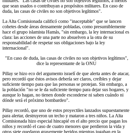
militares. "Las casas de civiles no son objetivos legítimos, a menos
que sean usados o contribuyan a propósitos militares. En caso de
duda, las casas de civiles no son objetivos legítimos".
La Alta Comisionada calificó como "inaceptable" que se lancen
cohetes desde áreas densamente pobladas, como presumiblemente
hace el grupo islamista Hamás, "sin embargo, la ley internacional es
clara: las acciones de una parte no absuelven a la otra de su
responsabilidad de respetar sus obligaciones bajo la ley
internacional".
"En caso de duda, las casas de civiles no son objetivos legítimos",
dice la representante de la ONU
Pillay se hizo eco del argumento israelí de que alerta antes de atacar,
pero recordó que éstos avisos debería ser claros, creíbles y dejar
suficiente tiempo para que las personas se protejan. Sin embargo, a
la población "no se le da suficiente tiempo para dejar sus hogares, y
aunque lo hagan, no tienen donde esconderse ni saben cuándo ni
dónde será el próximo bombardeo".
Pillay recordó, que uno de estos proyectiles lanzados supuestamente
para alertar, destruyeron un techo y mataron a tres niños. La Alta
Comisionada hizo especial hincapié en el alto precio que pagan los
niños y recordó el caso de cuatro menores que perdieron la vida y
otros siete quedaron gravemente heridos mientras jugaban en la