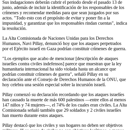
Sus indagaciones deberán cubrir el periodo desde el pasado 13 de
junio, además de incluir la identificación de los responsables de los
crímenes y recomendar medidas para que sean juzgados por sus
actos. "Todo esto con el propósito de evitar y poner fin a la
impunidad, y garantizar que los responsables rindan cuentas", indica
la resolución.
La Alta Comisionada de Naciones Unidas para los Derechos
Humanos, Navi Pillay, denunció hoy que los ataques perpetrados
por el Ejército israelí en Gaza podrían constituir crímenes de guerra.
"Los ejemplos que acabo de mencionar [descripción de ataques
israelíes contra civiles indefensos] parece que muestran que la ley
humanitaria internacional ha sido violada hasta un alcance que
podrían constituir crímenes de guerra", señaló Pillay en su
declaración ante el Consejo de Derechos Humanos de la ONU, que
hoy celebra una sesión especial sobre la incursión israelí.
Pillay comenzó su declaración recordando que los ataques israelíes
han causado la muerte de más 600 palestinos —entre ellos al menos
147 niños y 74 mujeres—, el 74% de los cuales eran civiles. La Alta
Comisionada señaló también que 29 soldados y 2 civiles israelíes
han muerto durante estos ataques.
Pillay destacó que los civiles y sus hogares no deben ser objetivos