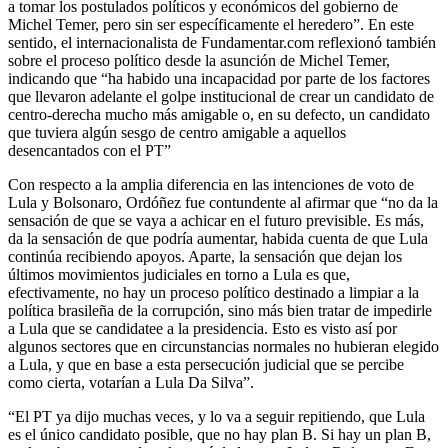
a tomar los postulados políticos y económicos del gobierno de
Michel Temer, pero sin ser específicamente el heredero”. En este
sentido, el internacionalista de Fundamentar.com reflexionó también
sobre el proceso político desde la asunción de Michel Temer,
indicando que “ha habido una incapacidad por parte de los factores
que llevaron adelante el golpe institucional de crear un candidato de
centro-derecha mucho más amigable o, en su defecto, un candidato
que tuviera algún sesgo de centro amigable a aquellos
desencantados con el PT”
Con respecto a la amplia diferencia en las intenciones de voto de
Lula y Bolsonaro, Ordóñez fue contundente al afirmar que “no da la
sensación de que se vaya a achicar en el futuro previsible. Es más,
da la sensación de que podría aumentar, habida cuenta de que Lula
continúa recibiendo apoyos. Aparte, la sensación que dejan los
últimos movimientos judiciales en torno a Lula es que,
efectivamente, no hay un proceso político destinado a limpiar a la
política brasileña de la corrupción, sino más bien tratar de impedirle
a Lula que se candidatee a la presidencia. Esto es visto así por
algunos sectores que en circunstancias normales no hubieran elegido
a Lula, y que en base a esta persecución judicial que se percibe
como cierta, votarían a Lula Da Silva”.
“El PT ya dijo muchas veces, y lo va a seguir repitiendo, que Lula
es el único candidato posible, que no hay plan B. Si hay un plan B,