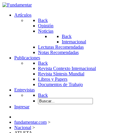
Artículos
Back
Opinión
Noticias
Back
Internacional
Lecturas Recomendadas
Notas Recomendadas
Publicaciones
Back
Revista Contexto Internacional
Revista Síntesis Mundial
Libros y Papers
Documentos de Trabajo
Entrevistas
Back
Ingresar
fundamentar.com
>
Nacional
>
ATLETA