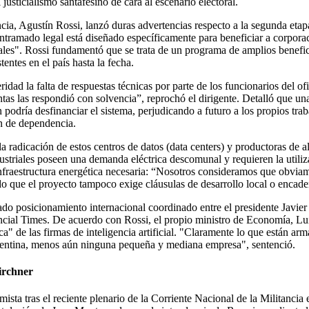
justicialismo santafesino de cara al escenario electoral.
ancia, Agustín Rossi, lanzó duras advertencias respecto a la segunda et
mado legal está diseñado específicamente para beneficiar a corporacione
dales". Rossi fundamentó que se trata de un programa de amplios benefic
entes en el país hasta la fecha.
ad la falta de respuestas técnicas por parte de los funcionarios del of
as las respondió con solvencia”, reprochó el dirigente. Detalló que una
podría desfinanciar el sistema, perjudicando a futuro a los propios tra
n de dependencia.
a radicación de estos centros de datos (data centers) y productoras de al
dustriales poseen una demanda eléctrica descomunal y requieren la utiliza
infraestructura energética necesaria: “Nosotros consideramos que obviam
ndo que el proyecto tampoco exige cláusulas de desarrollo local o encad
do posicionamiento internacional coordinado entre el presidente Javier
ncial Times. De acuerdo con Rossi, el propio ministro de Economía, Luis
ca" de las firmas de inteligencia artificial. "Claramente lo que están
rgentina, menos aún ninguna pequeña y mediana empresa", sentenció.
irchner
sta tras el reciente plenario de la Corriente Nacional de la Militancia e 