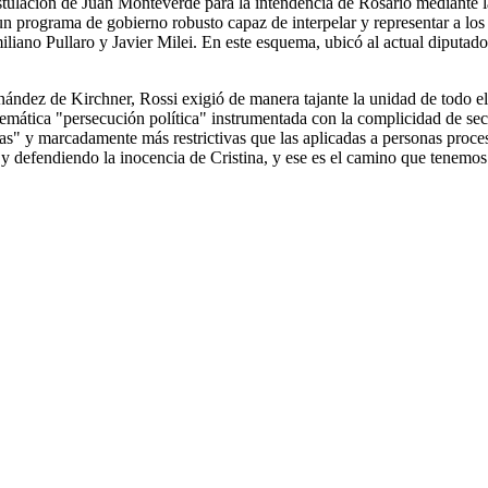
postulación de Juan Monteverde para la intendencia de Rosario mediante
un programa de gobierno robusto capaz de interpelar y representar a los
iliano Pullaro y Javier Milei. En este esquema, ubicó al actual diputa
nández de Kirchner, Rossi exigió de manera tajante la unidad de todo el
stemática "persecución política" instrumentada con la complicidad de sec
as" y marcadamente más restrictivas que las aplicadas a personas proce
na y defendiendo la inocencia de Cristina, y ese es el camino que tenemo