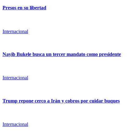
Presos en su libertad
Internacional
Nayib Bukele busca un tercer mandato como presidente
Internacional
Trump repone cerco a Irán y cobros por cuidar buques
Internacional