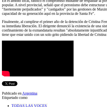
En el ámbito local, ratificó el compromiso militante de respaldar la 
popular. A nivel provincial, señaló que el peronismo debe estructurar 
"fuertemente perjudicados" y "castigados" por las gestiones de Maxim
capacidad de su generación aquí en la provincia de Santa Fe".
Finalmente, al cumplirse el primer año de la detención de Cristina Fer
su inmediata liberación. El dirigente denunció la existencia de una si
confinamiento de la exmandataria resultan "absolutamente injustificad
tiene que estar unido con un solo grito pidiendo la libertad de Cristi
Publicado en
Argentina
Etiquetado como
TODAS LAS VOCES