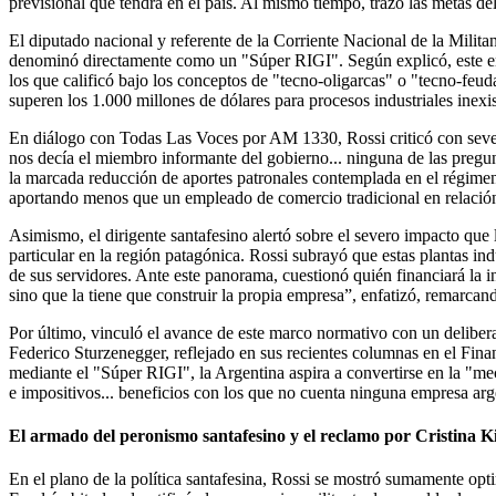
previsional que tendrá en el país. Al mismo tiempo, trazó las metas del 
El diputado nacional y referente de la Corriente Nacional de la Milit
denominó directamente como un "Súper RIGI". Según explicó, este entra
los que calificó bajo los conceptos de "tecno-oligarcas" o "tecno-feu
superen los 1.000 millones de dólares para procesos industriales inexist
En diálogo con Todas Las Voces por AM 1330, Rossi criticó con severid
nos decía el miembro informante del gobierno... ninguna de las pregunt
la marcada reducción de aportes patronales contemplada en el régimen 
aportando menos que un empleado de comercio tradicional en relació
Asimismo, el dirigente santafesino alertó sobre el severo impacto que l
particular en la región patagónica. Rossi subrayó que estas plantas in
de sus servidores. Ante este panorama, cuestionó quién financiará la 
sino que la tiene que construir la propia empresa”, enfatizó, remarca
Por último, vinculó el avance de este marco normativo con un delibera
Federico Sturzenegger, reflejado en sus recientes columnas en el Fina
mediante el "Súper RIGI", la Argentina aspira a convertirse en la "me
e impositivos... beneficios con los que no cuenta ninguna empresa a
El armado del peronismo santafesino y el reclamo por Cristina K
En el plano de la política santafesina, Rossi se mostró sumamente optimi