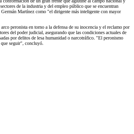
 la conformación de un gran frente que aglutine al campo nacional y
 sectores de la industria y del empleo público que se encuentran
do Germán Martínez como "el dirigente más inteligente con mayor
 arco peronista en torno a la defensa de su inocencia y el reclamo por
tores del poder judicial, asegurando que las condiciones actuales de
sadas por delitos de lesa humanidad o narcotráfico. "El peronismo
s que seguir", concluyó.