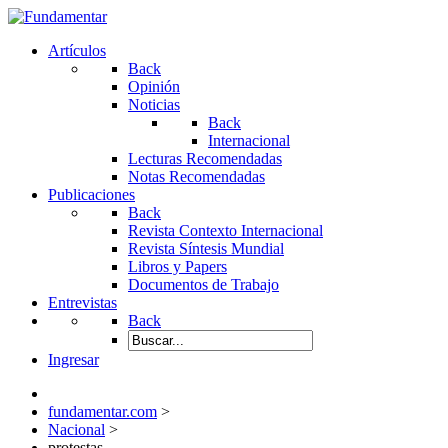
Artículos
Back
Opinión
Noticias
Back
Internacional
Lecturas Recomendadas
Notas Recomendadas
Publicaciones
Back
Revista Contexto Internacional
Revista Síntesis Mundial
Libros y Papers
Documentos de Trabajo
Entrevistas
Back
Ingresar
fundamentar.com
>
Nacional
>
protestas