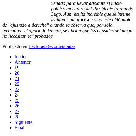
Senado para llevar adelante el juicio
político en contra del Presidente Fernando
Lugo. Aún resulta increíble que se intente
legitimar un proceso como este tildándolo
de "ajustado a derecho" cuando se observa que, por sólo
mencionar el apartado tercero, se afirma que los causales del juicio
no necesitan ser probados
Publicado en
Lecturas Recomendadas
Inicio
Anterior
19
20
21
22
23
24
25
26
27
28
Siguiente
Final