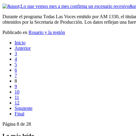
Durante el programa Todas Las Voces emitido por AM 1330, el titular 
obtenidos por la Secretaria de Producción. Los datos reflejan una fuer
Publicado en
Rosario y la región
Inicio
Anterior
3
4
5
6
7
8
9
10
11
12
Siguiente
Final
Página 8 de 28
Lo más leído