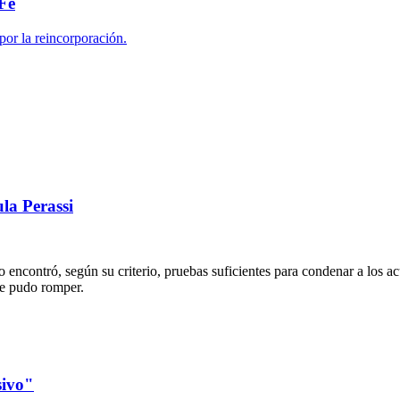
 Fe
la Perassi
o encontró, según su criterio, pruebas suficientes para condenar a los a
 se pudo romper.
sivo"