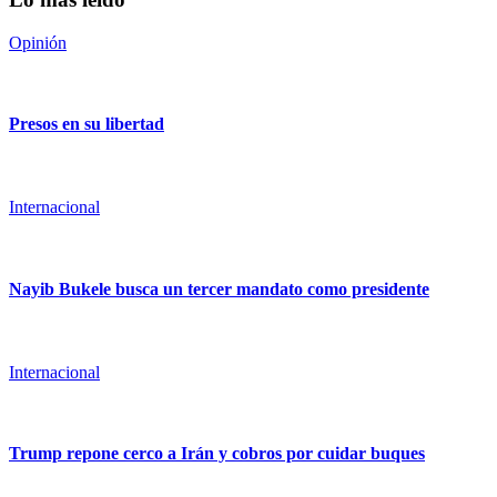
Opinión
Presos en su libertad
Internacional
Nayib Bukele busca un tercer mandato como presidente
Internacional
Trump repone cerco a Irán y cobros por cuidar buques