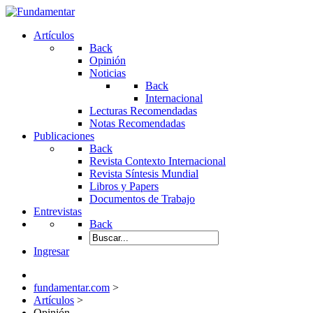
Artículos
Back
Opinión
Noticias
Back
Internacional
Lecturas Recomendadas
Notas Recomendadas
Publicaciones
Back
Revista Contexto Internacional
Revista Síntesis Mundial
Libros y Papers
Documentos de Trabajo
Entrevistas
Back
Ingresar
fundamentar.com
>
Artículos
>
Opinión