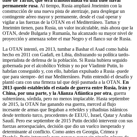
base de Tartus, que será transformada en una base naval
permanente rusa
. Al tiempo, Rusia ampliará Jmeimim con la
construcción de una nueva pista de aterrizaje, para desplegar un
contingente aéreo mayor y permanente, desde el cual operar y
vigilar a las fuerzas de la OTAN en el Mediterráneo. Tartus y
Jmeimim tienen, para Rusia, un valor incalculable, más ahora que la
OTAN, desde Bulgaria y Rumanía, ha alcanzado su mayor nivel de
proyección y amenaza sobre el mar Negro y el flanco sur de Rusia.
La OTAN intentó, en 2013, tumbar a Bashar el Asad como había
hecho en 2011 con Gadafi, en Libia, disfrazando su política tardo-
imperialista de defensa de la población. Si Rusia hubiera seguido
gobernada por el alcohólico Yeltsin y no por Vladimir Putin, lo
habrían conseguido y, con ello, habrían expulsado a Rusia -puede
que para siempre- del mar Mediterráneo. Putin entendió el desafío y
plantó cara con una firmeza tal que dejó pasmada a la OTAN.
En
2013 quedó establecido el estado de guerra entre Rusia, Irán y
China, por una parte, y la Alianza Atlántica por otra
, guerra
subterránea, sórdida, pero no menos implacable. Hasta septiembre
de 2015, la OTAN fue ganando esa guerra, merced al flujo
incesante de armas que llegaban a
rebeldes
y yihadistas islámicos
desde territorio turco, procedentes de EEUU, Israel, Qatar y Arabia
Saudí. Pero ese septiembre de 2015 Putin decidió intervenir con sus
fuerzas aeroespaciales, decisión que dio un vuelco inesperado y
determinante al conflicto. Como antes en Georgia, Crimea y