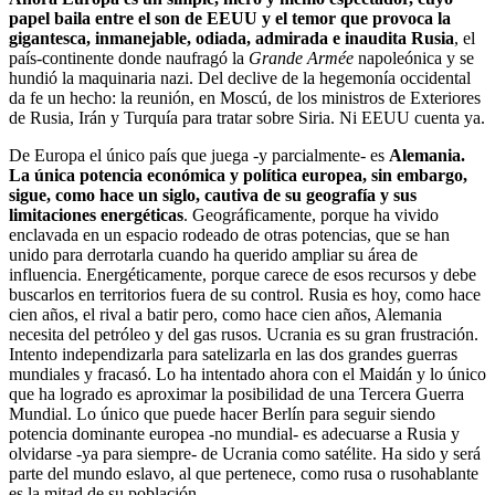
papel baila entre el son de EEUU y el temor que provoca la
gigantesca, inmanejable, odiada, admirada e inaudita Rusia
, el
país-continente donde naufragó la
Grande Armée
napoleónica y se
hundió la maquinaria nazi. Del declive de la hegemonía occidental
da fe un hecho: la reunión, en Moscú, de los ministros de Exteriores
de Rusia, Irán y Turquía para tratar sobre Siria. Ni EEUU cuenta ya.
De Europa el único país que juega -y parcialmente- es
Alemania.
La única potencia económica y política europea, sin embargo,
sigue, como hace un siglo, cautiva de su geografía y sus
limitaciones energéticas
. Geográficamente, porque ha vivido
enclavada en un espacio rodeado de otras potencias, que se han
unido para derrotarla cuando ha querido ampliar su área de
influencia. Energéticamente, porque carece de esos recursos y debe
buscarlos en territorios fuera de su control. Rusia es hoy, como hace
cien años, el rival a batir pero, como hace cien años, Alemania
necesita del petróleo y del gas rusos. Ucrania es su gran frustración.
Intento independizarla para satelizarla en las dos grandes guerras
mundiales y fracasó. Lo ha intentado ahora con el Maidán y lo único
que ha logrado es aproximar la posibilidad de una Tercera Guerra
Mundial. Lo único que puede hacer Berlín para seguir siendo
potencia dominante europea -no mundial- es adecuarse a Rusia y
olvidarse -ya para siempre- de Ucrania como satélite. Ha sido y será
parte del mundo eslavo, al que pertenece, como rusa o rusohablante
es la mitad de su población.