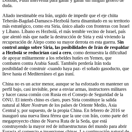
Donbás, Putin intervenía para ganar y ganar sin ningún género de
duda.
Aliado inestimable era Irán, urgido de impedir que el eje chiita
Teherán-Bagdad-Damasco-Hezbolá fuera dinamitado en su territorio
más estratégico, como era Siria, único aliado con fronteras con Israel
y Líbano. Líbano es Hezbolá, el más temible vecino de Israel, país
que alentó más que nadie la destrucción de Siria y está viviendo la
recuperación de Alepo como su mayor derrota en esta guerra.
Sin
control amigo sobre Siria, las posibilidades de Irán de respaldar
a Hezbolá se reducirían casi a cero
, como demuestra la dificultad
de apoyar militarmente a los rebeldes hutíes en Yemen, que
combaten contra Arabia Saudí. También perdería Irán toda
posibilidad de construir -cuando haya paz- el soñado gasoducto, que
lleve hasta el Mediterráneo el gas iraní.
China no es un actor menor, aunque se ha esforzado en mantener un
perfil bajo, casi invisible, pese a enviar armas, instructores militares
y hacer causa común con Rusia en el Consejo de Seguridad de la
ONU. El interés chino es claro, pues Siria constituye la salida
natural al
Mare Nostrum
de los países de Oriente Medio, Asia
Central y, por supuesto, de la propia China. En febrero de 2016 se
inauguró una nueva línea férrea que la une con Irán, como parte del
megaproyecto chino de Nueva Ruta de la Seda, que está
construyendo la mayor red de infraestructuras del mundo para abrir
Eurasia al comercio e inversiones chinas. La continuación natural de