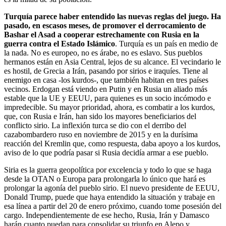
Turquía parece haber entendido las nuevas reglas del juego. Ha
pasado, en escasos meses, de promover el derrocamiento de
Bashar el Asad a cooperar estrechamente con Rusia en la
guerra contra el Estado Islámico
. Turquía es un país en medio de
la nada. No es europeo, no es árabe, no es eslavo. Sus pueblos
hermanos están en Asia Central, lejos de su alcance. El vecindario le
es hostil, de Grecia a Irán, pasando por sirios e iraquíes. Tiene al
enemigo en casa -los kurdos-, que también habitan en tres países
vecinos. Erdogan está viendo en Putin y en Rusia un aliado más
estable que la UE y EEUU, para quienes es un socio incómodo e
impredecible. Su mayor prioridad, ahora, es combatir a los kurdos,
que, con Rusia e Irán, han sido los mayores beneficiarios del
conflicto sirio. La inflexión turca se dio con el derribo del
cazabombardero ruso en noviembre de 2015 y en la durísima
reacción del Kremlin que, como respuesta, daba apoyo a los kurdos,
aviso de lo que podría pasar si Rusia decidía armar a ese pueblo.
Siria es la guerra geopolítica por excelencia y todo lo que se haga
desde la OTAN o Europa para prolongarla lo único que hará es
prolongar la agonía del pueblo sirio. El nuevo presidente de EEUU,
Donald Trump, puede que haya entendido la situación y trabaje en
esa línea a partir del 20 de enero próximo, cuando tome posesión del
cargo. Independientemente de ese hecho, Rusia, Irán y Damasco
harán cuanto puedan para consolidar su triunfo en Alepo y