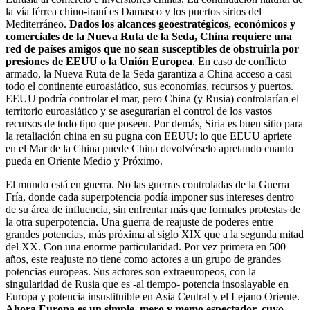
la vía férrea chino-iraní es Damasco y los puertos sirios del
Mediterráneo.
Dados los alcances geoestratégicos, económicos y
comerciales de la Nueva Ruta de la Seda, China requiere una
red de países amigos que no sean susceptibles de obstruirla por
presiones de EEUU o la Unión Europea
. En caso de conflicto
armado, la Nueva Ruta de la Seda garantiza a China acceso a casi
todo el continente euroasiático, sus economías, recursos y puertos.
EEUU podría controlar el mar, pero China (y Rusia) controlarían el
territorio euroasiático y se asegurarían el control de los vastos
recursos de todo tipo que poseen. Por demás, Siria es buen sitio para
la retaliación china en su pugna con EEUU: lo que EEUU apriete
en el Mar de la China puede China devolvérselo apretando cuanto
pueda en Oriente Medio y Próximo.
El mundo está en guerra. No las guerras controladas de la Guerra
Fría, donde cada superpotencia podía imponer sus intereses dentro
de su área de influencia, sin enfrentar más que formales protestas de
la otra superpotencia. Una guerra de reajuste de poderes entre
grandes potencias, más próxima al siglo XIX que a la segunda mitad
del XX. Con una enorme particularidad. Por vez primera en 500
años, este reajuste no tiene como actores a un grupo de grandes
potencias europeas. Sus actores son extraeuropeos, con la
singularidad de Rusia que es -al tiempo- potencia insoslayable en
Europa y potencia insustituible en Asia Central y el Lejano Oriente.
Ahora Europa es un simple, mero y memo espectador, cuyo