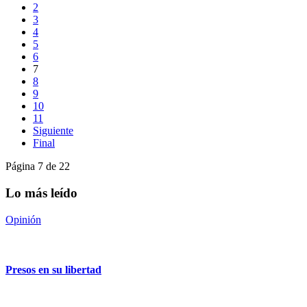
2
3
4
5
6
7
8
9
10
11
Siguiente
Final
Página 7 de 22
Lo más leído
Opinión
Presos en su libertad