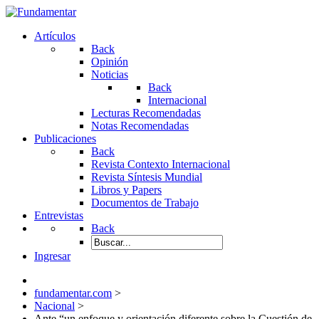
Artículos
Back
Opinión
Noticias
Back
Internacional
Lecturas Recomendadas
Notas Recomendadas
Publicaciones
Back
Revista Contexto Internacional
Revista Síntesis Mundial
Libros y Papers
Documentos de Trabajo
Entrevistas
Back
Ingresar
fundamentar.com
>
Nacional
>
Ante “un enfoque y orientación diferente sobre la Cuestión de