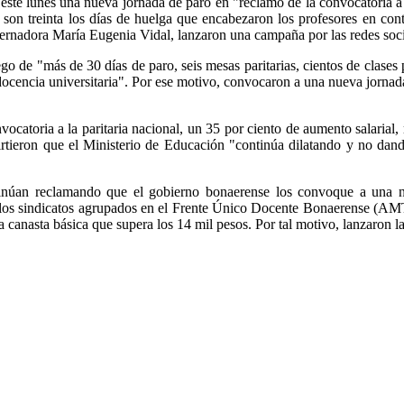
ste lunes una nueva jornada de paro en "reclamo de la convocatoria a la
on treinta los días de huelga que encabezaron los profesores en contra
obernadora María Eugenia Vidal, lanzaron una campaña por las redes so
 de "más de 30 días de paro, seis mesas paritarias, cientos de clases 
la docencia universitaria". Por ese motivo, convocaron a una nueva jorna
nvocatoria a la paritaria nacional, un 35 por ciento de aumento salaria
ieron que el Ministerio de Educación "continúa dilatando y no dando r
tinúan reclamando que el gobierno bonaerense los convoque a una nu
n los sindicatos agrupados en el Frente Único Docente Bonaerense (
 la canasta básica que supera los 14 mil pesos. Por tal motivo, lanzar