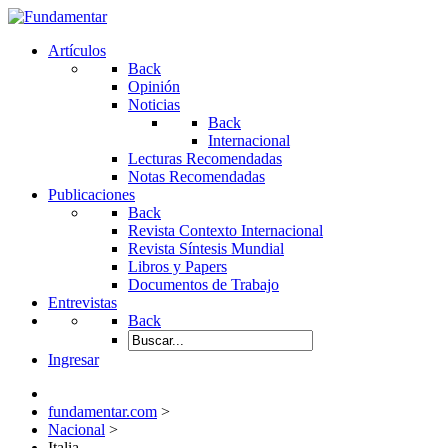
Artículos
Back
Opinión
Noticias
Back
Internacional
Lecturas Recomendadas
Notas Recomendadas
Publicaciones
Back
Revista Contexto Internacional
Revista Síntesis Mundial
Libros y Papers
Documentos de Trabajo
Entrevistas
Back
Ingresar
fundamentar.com
>
Nacional
>
Italia