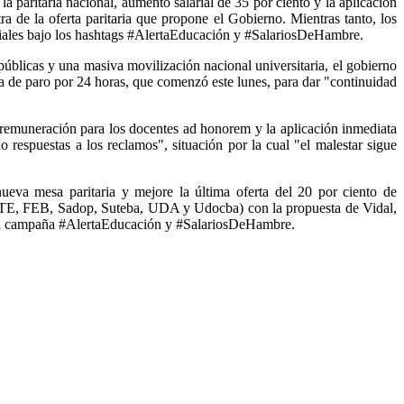
 paritaria nacional, aumento salarial de 35 por ciento y la aplicación
 de la oferta paritaria que propone el Gobierno. Mientras tanto, los
ciales bajo los hashtags #AlertaEducación y #SalariosDeHambre.
públicas y una masiva movilización nacional universitaria, el gobierno
da de paro por 24 horas, que comenzó este lunes, para dar "continuidad
l, remuneración para los docentes ad honorem y la aplicación inmediata
espuestas a los reclamos", situación por la cual "el malestar sigue
eva mesa paritaria y mejore la última oferta del 20 por ciento de
AMTE, FEB, Sadop, Suteba, UDA y Udocba) con la propuesta de Vidal,
on la campaña #AlertaEducación y #SalariosDeHambre.