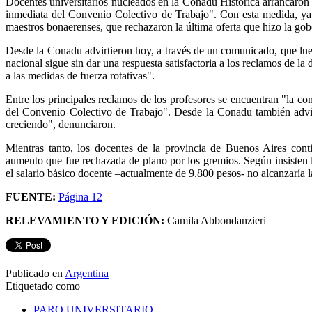
Docentes universitarios nucleados en la Conadu Histórica arrancaron e
inmediata del Convenio Colectivo de Trabajo". Con esta medida, ya s
maestros bonaerenses, que rechazaron la última oferta que hizo la g
Desde la Conadu advirtieron hoy, a través de un comunicado, que luego
nacional sigue sin dar una respuesta satisfactoria a los reclamos de 
a las medidas de fuerza rotativas".
Entre los principales reclamos de los profesores se encuentran "la co
del Convenio Colectivo de Trabajo". Desde la Conadu también advirt
creciendo", denunciaron.
Mientras tanto, los docentes de la provincia de Buenos Aires con
aumento que fue rechazada de plano por los gremios. Según insiste
el salario básico docente –actualmente de 9.800 pesos- no alcanzaría
FUENTE:
Página 12
RELEVAMIENTO Y EDICIÓN:
Camila Abbondanzieri
Publicado en
Argentina
Etiquetado como
PARO UNIVERSITARIO