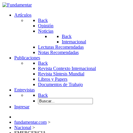
Artículos
Back
Opinión
Noticias
Back
Internacional
Lecturas Recomendadas
Notas Recomendadas
Publicaciones
Back
Revista Contexto Internacional
Revista Síntesis Mundial
Libros y Papers
Documentos de Trabajo
Entrevistas
Back
Ingresar
fundamentar.com
>
Nacional
>
EMERGENCIA