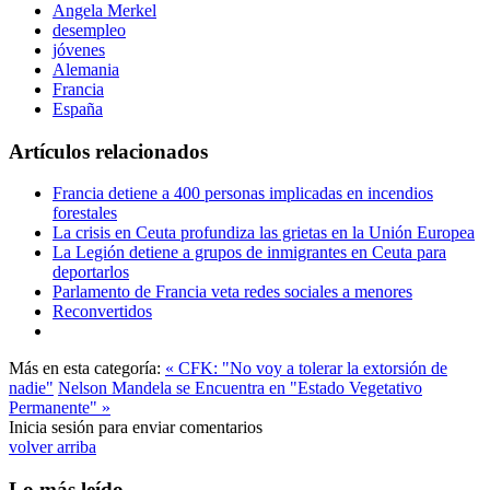
Angela Merkel
desempleo
jóvenes
Alemania
Francia
España
Artículos relacionados
Francia detiene a 400 personas implicadas en incendios
forestales
La crisis en Ceuta profundiza las grietas en la Unión Europea
La Legión detiene a grupos de inmigrantes en Ceuta para
deportarlos
Parlamento de Francia veta redes sociales a menores
Reconvertidos
Más en esta categoría:
« CFK: "No voy a tolerar la extorsión de
nadie"
Nelson Mandela se Encuentra en "Estado Vegetativo
Permanente" »
Inicia sesión para enviar comentarios
volver arriba
Lo más leído