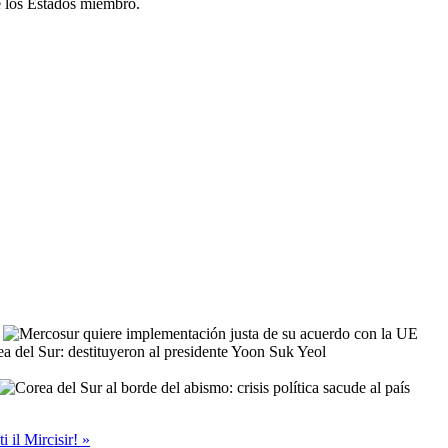
re los Estados miembro.
i il Mircisir! »