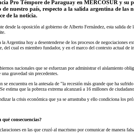
dencia Pro Témpore de Paraguay en MERCOSUR y su post
de nuestro país, respecto a la salida argentina de las 
ce de la noticia.
e desde la oposición al gobierno de Alberto Fernández, esta salida de 
te.
 a la Argentina hoy a desentenderse de los procesos de negociaciones 
, del cual es miembro fundador, y en el marco del contexto actual de i
gobiernos nacionales que se esfuerzan por administrar el aislamiento ob
de una gravedad sin precedentes.
n se encuentra en la antesala de "la recesión más grande que ha sufrid
Se estima que la pobreza extrema alcanzará a 16 millones de ciudadano
dizar la crisis económica que ya se arrastraba y ello condiciona los pr
n qué consecuencias?
aclaraciones en las que cruzó al macrismo por comunicar de manera falsa