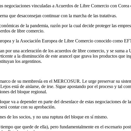
s negociaciones vinculadas a Acuerdos de Libre Comercio con Corea del
terna que desaconsejan continuar con la marcha de las tratativas.
onómicas de la pandemia, razón por la cual decide proteger las empresa
uerdos de libre comercio.
Europea y la Asociación Europea de Libre Comercio conocido como EFT
n por una aceleración de los acuerdos de libre comercio, y se suma a U
eticente a la disminución de este arancel que grava los productos que in
stituyan los argentinos.
el marco de su membresía en el MERCOSUR. Le urge preservar su sistem
 Lejos está de aislarse, de irse. Sigue apostando por el proceso y tal 
ciones del bloque regional.
loque va a depender en parte del desenlace de estas negociaciones de la
berá contar con su aprobación.
ones de los socios, y no una ruptura del bloque en sí mismo.
el tiempo que quede de ella), pero fundamentalmente en el escenario pos