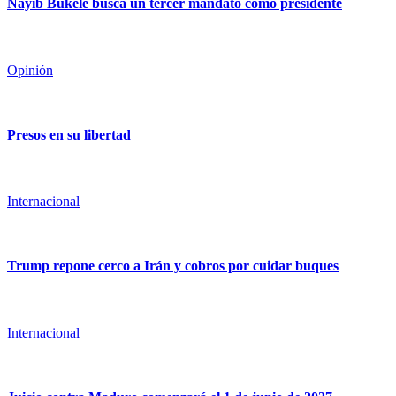
Nayib Bukele busca un tercer mandato como presidente
Opinión
Presos en su libertad
Internacional
Trump repone cerco a Irán y cobros por cuidar buques
Internacional