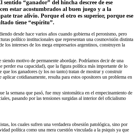
El sentido “ganador” del hincha descree de ese
cen estar acostumbrados al buen juego y a la
ate trae alivio. Porque el otro es superior, porque ese
ltado tiene “espíritu”.
ucediendo desde hace varios años cuando gobierna el peronismo, pero
uras político institucionales que representan una cosmovisión distinta
e los intereses de los mega empresarios argentinos, construyen la
gue siendo motivo de permanente abordaje. Podríamos decir de una
 perder esa capacidad), que la figura política más importante de lo
 que los ganadores (y los no tanto) tratan de mostrar y construir
 aplicar cotidianamente, resulta para estos opositores un problema en
 que la semana que pasó, fue muy sintomática en el empecinamiento de
ales, pasando por las tensiones surgidas al interior del oficialismo
stas, los cuales sufren una verdadera obsesión patológica, sino por
tividad política como una mera cuestión vinculada a la psiquis ya que