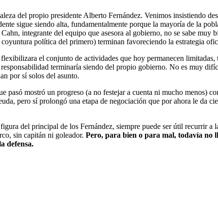
rtaleza del propio presidente Alberto Fernández. Venimos insistiendo de
idente sigue siendo alta, fundamentalmente porque la mayoría de la pobl
ahn, integrante del equipo que asesora al gobierno, no se sabe muy bie
 coyuntura política del primero) terminan favoreciendo la estrategia ofic
flexibilizara el conjunto de actividades que hoy permanecen limitadas, to
la responsabilidad terminaría siendo del propio gobierno. No es muy difí
an por sí solos del asunto.
que pasó mostró un progreso (a no festejar a cuenta ni mucho menos) co
uda, pero sí prolongó una etapa de negociación que por ahora le da cie
figura del principal de los Fernández, siempre puede ser útil recurrir a 
rco, sin capitán ni goleador.
Pero, para bien o para mal, todavía no l
la defensa.