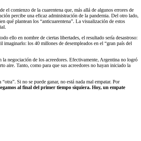
sde el comienzo de la cuarentena que, más allá de algunos errores de
ación percibe una eficaz administración de la pandemia. Del otro lado,
n qué plantean los “anticuarentena”. La visualización de estos
ial.
do ello en nombre de ciertas libertades, el resultado sería desastroso:
cil imaginarlo: los 40 millones de desempleados en el “gran país del
n la negociación de los acreedores. Efectivamente, Argentina no logró
rto aire. Tanto, como para que sus acreedores no hayan iniciado la
la “otra”. Si no se puede ganar, no está nada mal empatar. Por
legamos al final del primer tiempo siquiera. Hoy, un empate