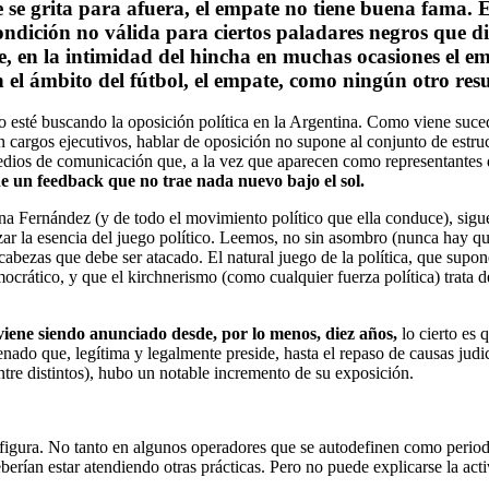
ue se grita para afuera, el empate no tiene buena fama. 
ndición no válida para ciertos paladares negros que di
, en la intimidad del hincha en muchas ocasiones el emp
n el ámbito del fútbol, el empate, como ningún otro resu
 esto esté buscando la oposición política en la Argentina. Como viene s
argos ejecutivos, hablar de oposición no supone al conjunto de estruct
edios de comunicación que, a la vez que aparecen como representantes d
e un feedback que no trae nada nuevo bajo el sol.
ina Fernández (y de todo el movimiento político que ella conduce), si
r la esencia del juego político. Leemos, no sin asombro (nunca hay que
cabezas que debe ser atacado. El natural juego de la política, que supone
rático, y que el kirchnerismo (como cualquier fuerza política) trata de
viene siendo anunciado desde, por lo menos, diez años,
lo cierto es
enado que, legítima y legalmente preside, hasta el repaso de causas judici
tre distintos), hubo un notable incremento de su exposición.
u figura. No tanto en algunos operadores que se autodefinen como periodi
eberían estar atendiendo otras prácticas. Pero no puede explicarse la ac