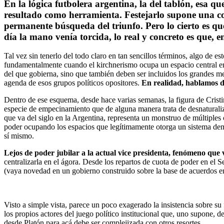
En la lógica futbolera argentina, la del tablón, esa q
resultado como herramienta. Festejarlo supone una co
permanente búsqueda del triunfo. Pero lo cierto es que
día la mano venía torcida, lo real y concreto es que, e
Tal vez sin tenerlo del todo claro en tan sencillos términos, algo de
fundamentalmente cuando el kirchnerismo ocupa un espacio central en c
del que gobierna, sino que también deben ser incluidos los grandes m
agenda de esos grupos políticos opositores.
En realidad, hablamos d
Dentro de ese esquema, desde hace varias semanas, la figura de Crist
especie de empecinamiento que de alguna manera trata de desnaturaliza
que va del siglo en la Argentina, representa un monstruo de múltiples 
poder ocupando los espacios que legítimamente otorga un sistema democ
sí mismo.
Lejos de poder jubilar a la actual vice presidenta, fenómeno que 
centralizarla en el ágora. Desde los repartos de cuota de poder en el S
(vaya novedad en un gobierno construido sobre la base de acuerdos en
Visto a simple vista, parece un poco exagerado la insistencia sobre s
los propios actores del juego político institucional que, uno supone, d
desde Platón para acá debe ser complejizada con otros resortes.